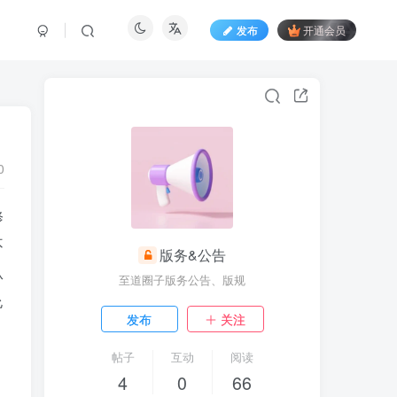
发布
开通会员
0
修
不
版务&公告
从
至道圈子版务公告、版规
允
发布
关注
帖子
互动
阅读
4
0
66