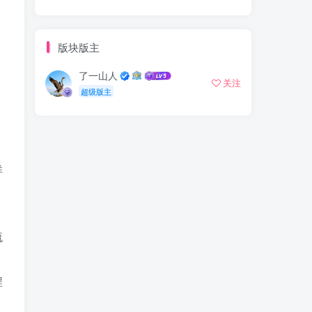
版块版主
了一山人
。
关注
超级版主
详
。
流
程