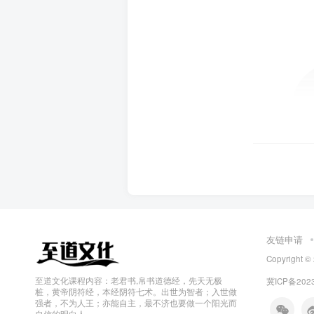
友链申请
Copyright
至道文化课程内容：老君书,帛书道德经，先天无极
冀ICP备202
桩，黄帝阴符经，本经阴符七术。出世为智者；入世做
强者，不为人王；亦能自主，最不济也要做一个阳光而
自信的明白人。