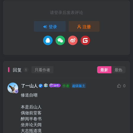
请登录后发表评论
登录
注册
回复
只看作者
最新
最热
1
了一山人
0
作者
超级版主
修道自嘲

本是后山人

偶做前堂客

醉阅半卷书

坐井论天阔

大志抵道境
