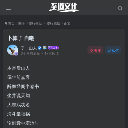
首页
圈子
修行生活
修行感悟
正文
卜算子 自嘲
了一山人
关注
私信
3个月前更新
17次阅读
本是后山人
偶坐前堂客
醉舞经阁半卷书
坐井说天阔
大志戏功名
海斗量福祸
论到囊中羞涩时