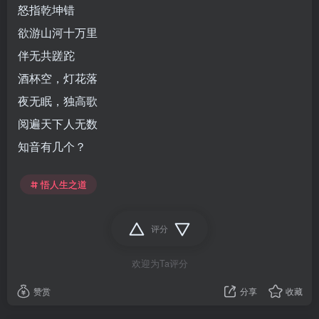
怒指乾坤错
欲游山河十万里
伴无共蹉跎
酒杯空，灯花落
夜无眠，独高歌
阅遍天下人无数
知音有几个？
悟人生之道
评分
欢迎为Ta评分
赞赏
分享
收藏