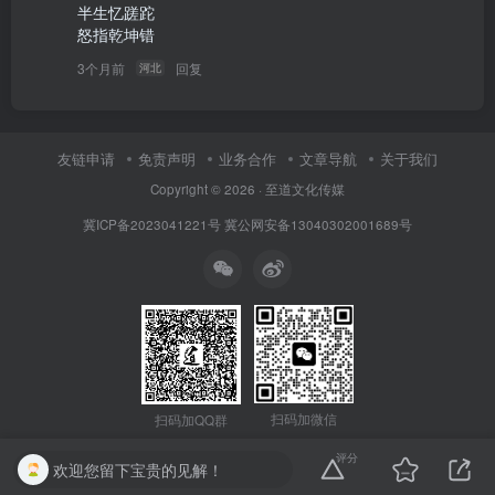
半生忆蹉跎

怒指乾坤错 
3个月前
回复
河北
友链申请
免责声明
业务合作
文章导航
关于我们
Copyright © 2026 · 至道文化传媒
冀ICP备2023041221号
冀公网安备13040302001689号
扫码加微信
扫码加QQ群
评分
欢迎您留下宝贵的见解！