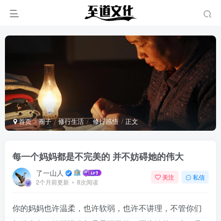
首页
圈子
修行生活
修行感悟
正文
每一个妈妈都是不完美的 并不妨碍她的伟大
了一山人
关注
私信
2个月前更新
8次阅读
你的妈妈也许温柔，也许软弱，也许不讲理，不管你们