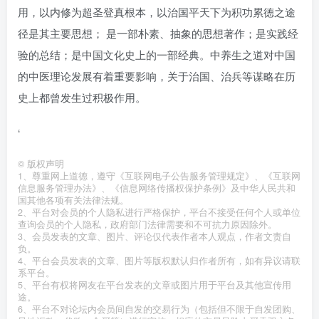
用，以内修为超圣登真根本，以治国平天下为积功累德之途
径是其主要思想； 是一部朴素、抽象的思想著作；是实践经
验的总结；是中国文化史上的一部经典。中养生之道对中国
的中医理论发展有着重要影响，关于治国、治兵等谋略在历
史上都曾发生过积极作用。
‘
©
版权声明
1、尊重网上道德，遵守《互联网电子公告服务管理规定》、《互联网
信息服务管理办法》、《信息网络传播权保护条例》及中华人民共和
国其他各项有关法律法规。
2、平台对会员的个人隐私进行严格保护，平台不接受任何个人或单位
查询会员的个人隐私，政府部门法律需要和不可抗力原因除外。
3、会员发表的文章、图片、评论仅代表作者本人观点，作者文责自
负。
4、平台会员发表的文章、图片等版权默认归作者所有，如有异议请联
系平台。
5、平台有权将网友在平台发表的文章或图片用于平台及其他宣传用
途。
6、平台不对论坛内会员间自发的交易行为（包括但不限于自发团购、