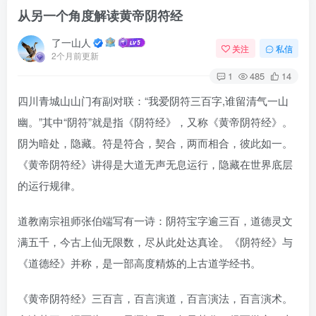
从另一个角度解读黄帝阴符经
了一山人
关注
私信
2个月前更新
1
485
14
四川青城山山门有副对联：“我爱阴符三百字,谁留清气一山
幽。”其中“阴符”就是指《阴符经》，又称《黄帝阴符经》。
阴为暗处，隐藏。符是符合，契合，两而相合，彼此如一。
《黄帝阴符经》讲得是大道无声无息运行，隐藏在世界底层
的运行规律。
道教南宗祖师张伯端写有一诗：阴符宝字逾三百，道德灵文
满五千，今古上仙无限数，尽从此处达真诠。《阴符经》与
《道德经》并称，是一部高度精炼的上古道学经书。
《黄帝阴符经》三百言，百言演道，百言演法，百言演术。