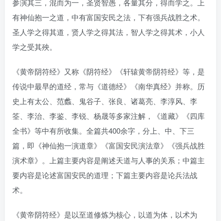
参演其三，混而为一，圣贤智愚，各量其分，得而学之。上
有神仙抱一之道，中有富国安民之法，下有强兵战胜之术。
圣人学之得其道，贤人学之得其法，智人学之得其术，小人
学之受其殃。
《黄帝阴符经》又称《阴符经》《轩辕黄帝阴符经》等，是
传说中最早的道经，常与《道德经》《南华真经》并称。历
史上有太公、范蠡、鬼谷子、张良、诸葛亮、李淳风、李
筌、李治、李鉴、李锐、杨晟等多家注解，《道藏》《四库
全书》等中有所收集。全篇共400余字，分上、中、下三
篇，即《神仙抱一演道章》《富国安民演法章》《强兵战胜
演术章》。上篇主要内容是阐述天道与人事的关系；中篇主
要内容是论述富国安民的道理；下篇主要内容是论兵法战
术。
《黄帝阴符经》是以至道修炼为核心，以道为体，以术为