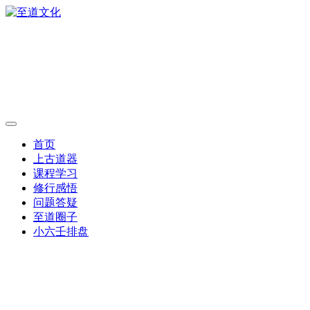
首页
上古道器
课程学习
修行感悟
问题答疑
至道圈子
小六壬排盘