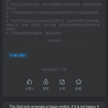
负。
4、平台会员发表的文章、图片等版权默认归作者所有，如有异议请联
系平台。
5、平台有权将网友在平台发表的文章或图片用于平台及其他宣传用
途。
6、平台不对论坛内会员间自发的交易行为（包括但不限于自发团购、
异地汇款、代购、合买等）进行审核，相应的交易风险由买卖双方各
自承担。
8、平台保留所有规则解释、修改的权利。
THE END
修行感悟
喜欢就支持一下吧
点赞
0
赞赏
分享
收藏
The God only arranges a happy ending. If it is not happy, it