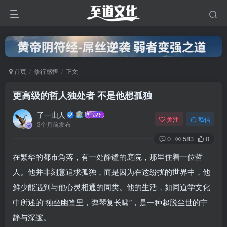
首页
修行感悟
正文
更高级的哲人独处者 不是他想孤独
了一山人
关注
私信
3个月前发布
0
583
0
在繁华的都市角落，有一处静谧的庭院，那里住着一位哲
人。他并非刻意追求孤独，而是因为在这纷扰的世界中，他
鲜少能遇到与他心灵相通的同类。他的生活，如同道学文化
中所述的“独坐幽篁里，弹琴复长啸”，是一种超脱尘世的宁
静与深邃。