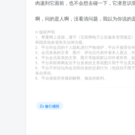
肉递到它面前，也不会想去碰一下，它潜意识
啊，问的是人啊，没看清问题，我以为你说的
©
版权声明
1、尊重网上道德，遵守《互联网电子公告服务管理规定
和国其他各项有关法律法规。
2、平台对会员的个人隐私进行严格保护，平台不接受任
3、会员发表的文章、图片、评论仅代表作者本人观点，
4、平台会员发表的文章、图片等版权默认归作者所有，
5、平台有权将网友在平台发表的文章或图片用于平台及
6、平台不对论坛内会员间自发的交易行为（包括但不限
各自承担。
8、平台保留所有规则解释、修改的权利。
修行感悟