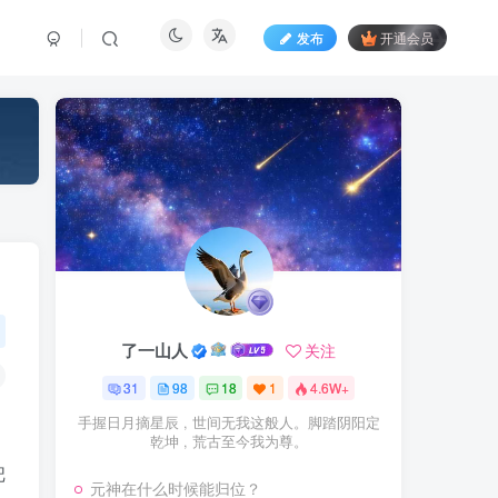
发布
开通会员
了一山人
关注
31
98
18
1
4.6W+
手握日月摘星辰 , 世间无我这般人。脚踏阴阳定
乾坤 , 荒古至今我为尊。
把
元神在什么时候能归位？