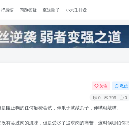
修行感悟
问题答疑
至道圈子
小六壬排盘
关注
私信
0
706
0
但是阻止狗的任何触碰尝试，伸爪子就敲爪子，伸嘴就敲嘴。
来没有尝过肉的滋味，但是受尽了追求肉的痛苦，这时候哪怕你