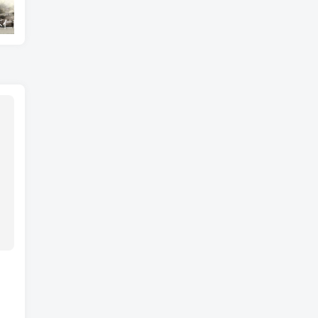
如何理解天地不仁以万物为刍狗，圣人不仁以百姓为刍狗？
亲人离世后微信QQ零钱怎么提取
你晚上吃多