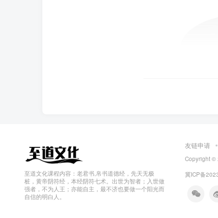
友链申请
Copyright
至道文化课程内容：老君书,帛书道德经，先天无极
冀ICP备202
桩，黄帝阴符经，本经阴符七术。出世为智者；入世做
强者，不为人王；亦能自主，最不济也要做一个阳光而
自信的明白人。