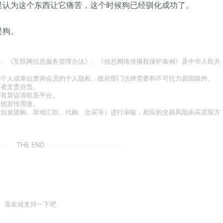
里认为这个东西让它痛苦，这个时候狗已经驯化成功了。
是狗。
》、《互联网信息服务管理办法》、《信息网络传播权保护条例》及中华人民共
何个人或单位查询会员的个人隐私，政府部门法律需要和不可抗力原因除外。
作者文责自负。
如有异议请联系平台。
其他宣传用途。
于自发团购、异地汇款、代购、合买等）进行审核，相应的交易风险由买卖双方
THE END
喜欢就支持一下吧