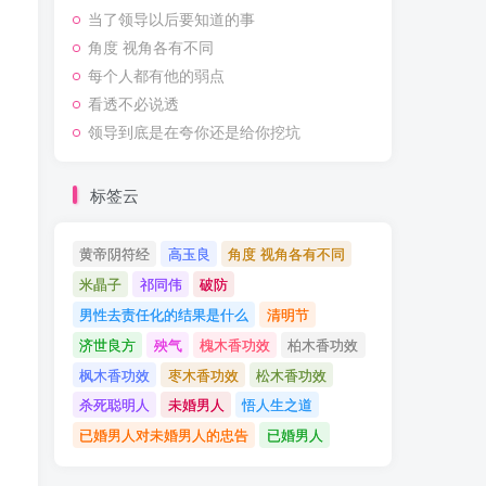
当了领导以后要知道的事
角度 视角各有不同
每个人都有他的弱点
看透不必说透
领导到底是在夸你还是给你挖坑
标签云
黄帝阴符经
高玉良
角度 视角各有不同
米晶子
祁同伟
破防
男性去责任化的结果是什么
清明节
济世良方
殃气
槐木香功效
柏木香功效
枫木香功效
枣木香功效
松木香功效
杀死聪明人
未婚男人
悟人生之道
已婚男人对未婚男人的忠告
已婚男人