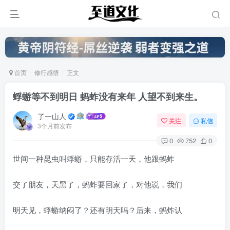
首页
修行感悟
正文
蜉蝣等不到明日 蚂蚱没有来年 人望不到来生。
了一山人
关注
私信
3个月前发布
0
752
0
‌世间一种昆虫叫蜉蝣，只能存活一天，他跟蚂蚱
交了朋友，天黑了，蚂蚱要回家了，对他说，我们
明天见，蜉蝣纳闷了？还有明天吗？后来，蚂炸认