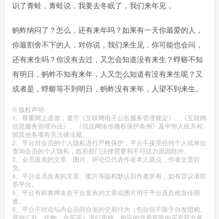
识了青蛙，青蛙说，我要去冬眠了，我们来年见，
蚂蚱纳闷了？怎么，还有来年吗？如果有一天你最爱的人，
你最割舍不下的人，对你说，我们来生见，你可能也会问，
还有来生吗？你没有去过，又怎会知道没有来生？蜉蝣不知
有明日，蚂蚱不知有来年，人又怎么知道有没有来生呢？又
或者是，蜉蝣等不到明日，蚂蚱没有来年，人望不到来生。
©
版权声明
1、尊重网上道德，遵守《互联网电子公告服务管理规定》、《互联网
信息服务管理办法》、《信息网络传播权保护条例》及中华人民共和
国其他各项有关法律法规。
2、平台对会员的个人隐私进行严格保护，平台不接受任何个人或单位
查询会员的个人隐私，政府部门法律需要和不可抗力原因除外。
3、会员发表的文章、图片、评论仅代表作者本人观点，作者文责自
负。
4、平台会员发表的文章、图片等版权默认归作者所有，如有异议请联
系平台。
5、平台有权将网友在平台发表的文章或图片用于平台及其他宣传用
途。
6、平台不对论坛内会员间自发的交易行为（包括但不限于自发团购、
异地汇款、代购、合买等）进行审核，相应的交易风险由买卖双方各