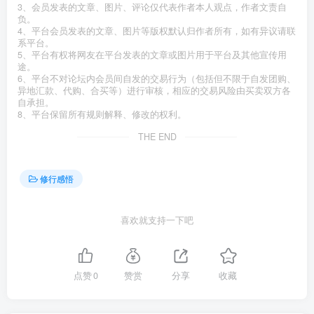
3、会员发表的文章、图片、评论仅代表作者本人观点，作者文责自
负。
4、平台会员发表的文章、图片等版权默认归作者所有，如有异议请联
系平台。
5、平台有权将网友在平台发表的文章或图片用于平台及其他宣传用
途。
6、平台不对论坛内会员间自发的交易行为（包括但不限于自发团购、
异地汇款、代购、合买等）进行审核，相应的交易风险由买卖双方各
自承担。
8、平台保留所有规则解释、修改的权利。
THE END
修行感悟
喜欢就支持一下吧
点赞
0
赞赏
分享
收藏