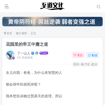
首页
修行感悟
正文
花园里的帝王中庸之道
了一山人
关注
私信
3个月前发布
0
712
0
女儿问我：爸爸，为什么有智慧的人
都会很年轻就死掉呢？
我本想告诉她过慧易天的道理。所以