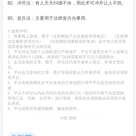
82、冲开法：有人天天纠缠不休，用此术可冲开让人不扰。
83、发兵法：主要用于法师发兵办事用。
©
版权声明
1、尊重网上道德，遵守《互联网电子公告服务管理规定》、《互联网
信息服务管理办法》、《信息网络传播权保护条例》及中华人民共和
国其他各项有关法律法规。
2、平台对会员的个人隐私进行严格保护，平台不接受任何个人或单位
查询会员的个人隐私，政府部门法律需要和不可抗力原因除外。
3、会员发表的文章、图片、评论仅代表作者本人观点，作者文责自
负。
4、平台会员发表的文章、图片等版权默认归作者所有，如有异议请联
系平台。
5、平台有权将网友在平台发表的文章或图片用于平台及其他宣传用
途。
6、平台不对论坛内会员间自发的交易行为（包括但不限于自发团购、
异地汇款、代购、合买等）进行审核，相应的交易风险由买卖双方各
自承担。
8、平台保留所有规则解释、修改的权利。
THE END