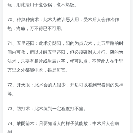
玩，用此法用于煮饭锅，煮不熟饭。
70、种煞种病术：此术为教训恶人用，受术后人会作冷作
热，疼痛，万不得已不可用。
71、五里还阳：此术分阴阳，阳的为点穴术，走五里路的时
间内可救，所以才叫五里还阳，但必须碰到人才行。阴的为
法术，只要有相片或生辰八字，就可以点，不管此人在千里
万里之外都能中术，很是厉害。
72、开天眼：此术会的人很少，开后可以看到想看到的鬼神
等。
73、防打术：此术练到一定程度打不痛。
74、放阴箭术：只要知道人的样子就能放，中术后人会病
倒。