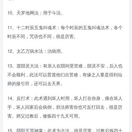
10、天罗地网法：用于斗法。
11、十二时辰五鬼叫魂术：每个时辰的五鬼叫魂法术，各个
时辰不同，咒语也不同，很是厉害。
12、太乙万病水法：治病用。
13、渡阴灵大法：有亲人在阴间受苦难，阴灵不安，后人也
不会顺利，此法可以普渡他们出苦难，有缘之人要是得到仙
师的接引符，还可以去天界。
14、反打术：此术遇到坏人时用，坏人打在你身，痛在坏人
手，坏人回家后会病倒，邪法师害你也可反打回去，很是厉
害。师父过教后，修炼四十九天可用。
15、阴阳五雷神掌：此术为古法，很是厉害，过教后炼四十