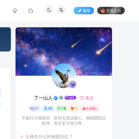
发布
开通会员
了一山人
关注
31
98
18
1
4.6W+
手握日月摘星辰 , 世间无我这般人。脚踏阴阳定
乾坤 , 荒古至今我为尊。
元神在什么时候能归位？