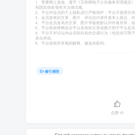
1、尊重网上道德，遵守《互联网电子公告服务管理规定
和国其他各项有关法律法规。
2、平台对会员的个人隐私进行严格保护，平台不接受任
3、会员发表的文章、图片、评论仅代表作者本人观点，
4、平台会员发表的文章、图片等版权默认归作者所有，
5、平台有权将网友在平台发表的文章或图片用于平台及
6、平台不对论坛内会员间自发的交易行为（包括但不限
各自承担。
8、平台保留所有规则解释、修改的权利。
修行感悟
点赞
15
Flat rich prosperous time in vain to devel