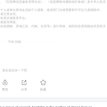
》、《互联网信息服务管理办法》、《信息网络传播权保护条例》及中华人民共
何个人或单位查询会员的个人隐私，政府部门法律需要和不可抗力原因除外。
作者文责自负。
如有异议请联系平台。
其他宣传用途。
于自发团购、异地汇款、代购、合买等）进行审核，相应的交易风险由买卖双方
THE END
喜欢就支持一下吧
赞赏
分享
收藏
op a group of coward, hardship is the mother of strong forever.