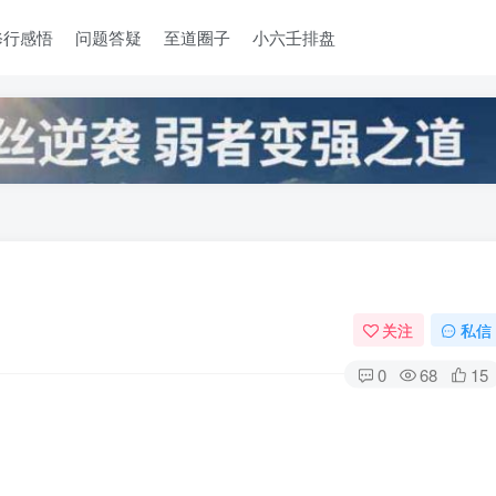
修行感悟
问题答疑
至道圈子
小六壬排盘
关注
私信
0
68
15