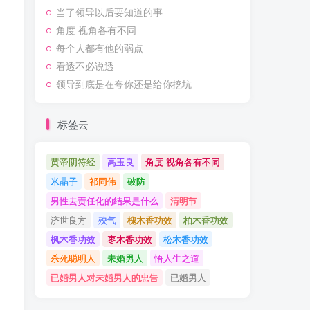
当了领导以后要知道的事
角度 视角各有不同
每个人都有他的弱点
看透不必说透
领导到底是在夸你还是给你挖坑
标签云
黄帝阴符经
高玉良
角度 视角各有不同
米晶子
祁同伟
破防
男性去责任化的结果是什么
清明节
济世良方
殃气
槐木香功效
柏木香功效
枫木香功效
枣木香功效
松木香功效
杀死聪明人
未婚男人
悟人生之道
已婚男人对未婚男人的忠告
已婚男人