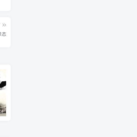
篇
常态
如何理解天地不仁以万物为刍狗，圣人不仁以百姓为刍狗？
亲人离世后微信QQ零钱怎么提取
你晚上吃多