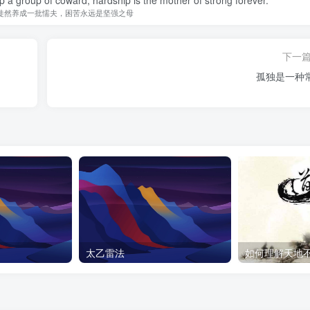
徒然养成一批懦夫，困苦永远是坚强之母
下一
孤独是一种
太乙雷法